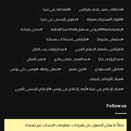
#اختطاف_عميد_بلدية_طرابلس
#الصحافة_في_ليبيا
#القوة_المشتركة_مصراتة
#حقوق_الإنسان_في_ليبيا
#رصدومتابعة#المزوغي يستقيل#قناة ليبيا الوطنية
#سجن_قرنادة
#سليمان_قشوط
#طرابلس_اشتباكات_مسلحة
#طرابلس_عاصمة_الاعلام_العربي
#عبدالرؤوف_بيت_المال
#عبدالرؤوف_كارا
#عبدالمجيد_عثمان_مادي
#عمر_الصنكي
#فاضل_المسعودي
#فرج_قعيم
#فيصل_زقطة -#يونس_علي_يونس
#هيئة_الأوقاف_البيضاء
#هيئة_الإعلام_في_ليبيا-#أزمة_الإعلام_في_تونس-#الإعلام_الرسمي_العربي
Follow us
خطأ، لا يمكن الحصول على تغريدات، معلومات الحساب غير صحيحة.