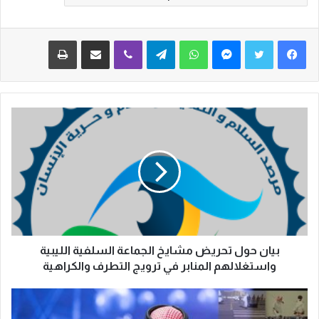
فيسبوك
تويتر
ماسنجر
واتساب
تيلقرام
ڤايبر
مشاركة عبر البريد
طباعة
بيان حول تحريض مشايخ الجماعة السلفية الليبية
واستغلالهم المنابر في ترويج التطرف والكراهية