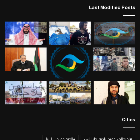
Last Modified Posts
Cities
#اختطاف_عميد_بلدية_طرابلس
#الصحافة_في_ليبيا