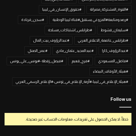
#القوة_المشتركة_مصراتة
#حقوق_الإنسان_في_ليبيا
#رصدومتابعة#المزوغي يستقيل#قناة ليبيا الوطنية
#سجن_قرنادة
#سليمان_قشوط
#طرابلس_اشتباكات_مسلحة
#طرابلس_عاصمة_الاعلام_العربي
#عبدالرؤوف_بيت_المال
#عبدالرؤوف_كارا
#عبدالمجيد_عثمان_مادي
#عمر_الصنكي
#فاضل_المسعودي
#فرج_قعيم
#فيصل_زقطة -#يونس_علي_يونس
#هيئة_الأوقاف_البيضاء
#هيئة_الإعلام_في_ليبيا-#أزمة_الإعلام_في_تونس-#الإعلام_الرسمي_العربي
Follow us
خطأ، لا يمكن الحصول على تغريدات، معلومات الحساب غير صحيحة.